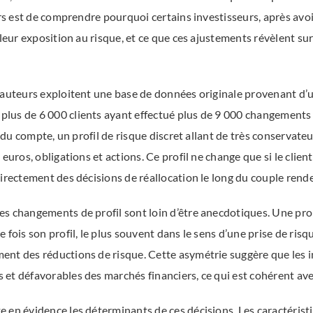
urs est de comprendre pourquoi certains investisseurs, après avoir
 leur exposition au risque, et ce que ces ajustements révèlent sur
 auteurs exploitent une base de données originale provenant d’u
us de 6 000 clients ayant effectué plus de 9 000 changements d
e du compte, un profil de risque discret allant de très conservate
euros, obligations et actions. Ce profil ne change que si le clien
directement des décisions de réallocation le long du couple ren
es changements de profil sont loin d’être anecdotiques. Une pr
 fois son profil, le plus souvent dans le sens d’une prise de risq
ent des réductions de risque. Cette asymétrie suggère que les i
et défavorables des marchés financiers, ce qui est cohérent ave
 en évidence les déterminants de ces décisions. Les caractéristi