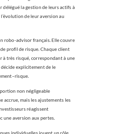
 délégué la gestion de leurs actifs à
 l’évolution de leur aversion au
n robo-advisor français. Elle couvre
e profil de risque. Chaque client
ur à très risqué, correspondant à une
t décide explicitement de le
dement–risque.
oportion non négligeable
ue accrue, mais les ajustements les
nvestisseurs réagissent
c une aversion aux pertes.
ques individuelles jouent un rôle,