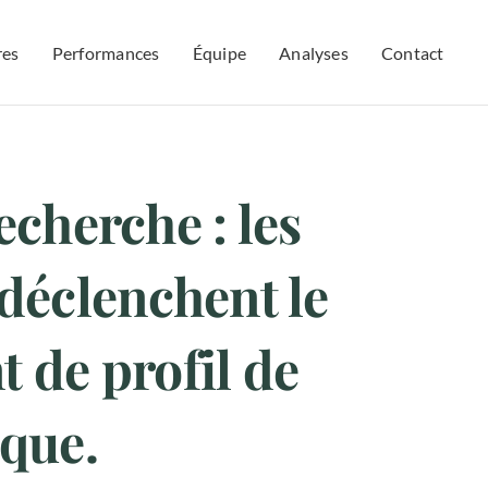
res
Performances
Équipe
Analyses
Contact
echerche : les
 déclenchent le
 de profil de
sque.