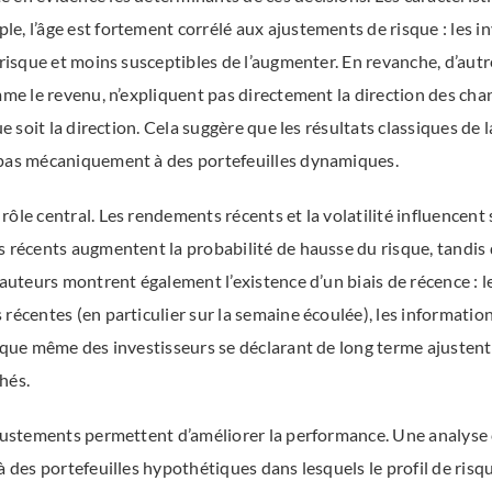
e, l’âge est fortement corrélé aux ajustements de risque : les in
 risque et moins susceptibles de l’augmenter. En revanche, d’aut
mme le revenu, n’expliquent pas directement la direction des cha
ue soit la direction. Cela suggère que les résultats classiques de l
 pas mécaniquement à des portefeuilles dynamiques.
ôle central. Les rendements récents et la volatilité influencent 
 récents augmentent la probabilité de hausse du risque, tandis q
 auteurs montrent également l’existence d’un biais de récence : l
 récentes (en particulier sur la semaine écoulée), les informati
 que même des investisseurs se déclarant de long terme ajustent 
hés.
ajustements permettent d’améliorer la performance. Une analyse
à des portefeuilles hypothétiques dans lesquels le profil de risqu