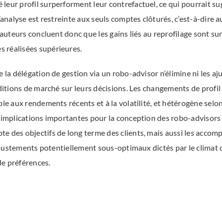
leur profil surperforment leur contrefactuel, ce qui pourrait su
l’analyse est restreinte aux seuls comptes clôturés, c’est-à-dir
s auteurs concluent donc que les gains liés au reprofilage sont s
 réalisées supérieures.
e la délégation de gestion via un robo-advisor n’élimine ni les a
nditions de marché sur leurs décisions. Les changements de profi
ble aux rendements récents et à la volatilité, et hétérogène selon
s implications importantes pour la conception des robo-advisors 
e des objectifs de long terme des clients, mais aussi les accom
s ajustements potentiellement sous-optimaux dictés par le climat
de préférences.