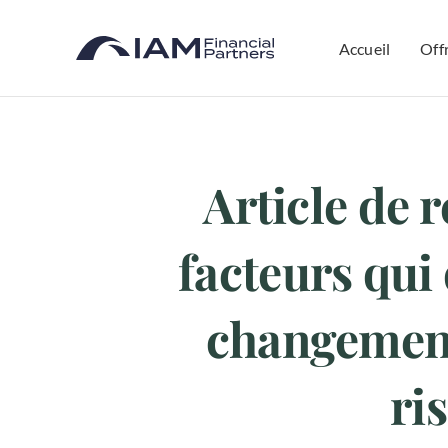
Skip
to
Accueil
Off
content
Article de r
facteurs qui
changement
ri