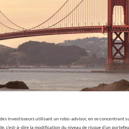
 des investisseurs utilisant un robo-advisor, en se concentrant
ille, c’est-à-dire la modification du niveau de risque d’un portef