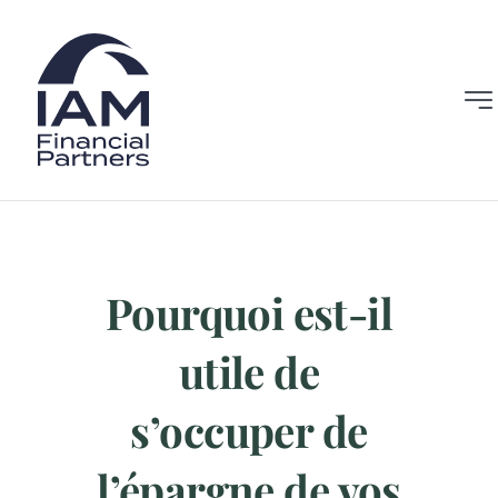
Skip
to
content
Togg
Navi
Accueil
Offres
Pourquoi est-il
Performances
utile de
Équipe
s’occuper de
Analyses
l’épargne de vos