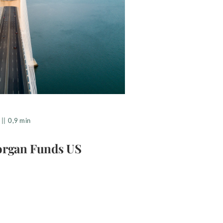
||
0,9 min
organ Funds US