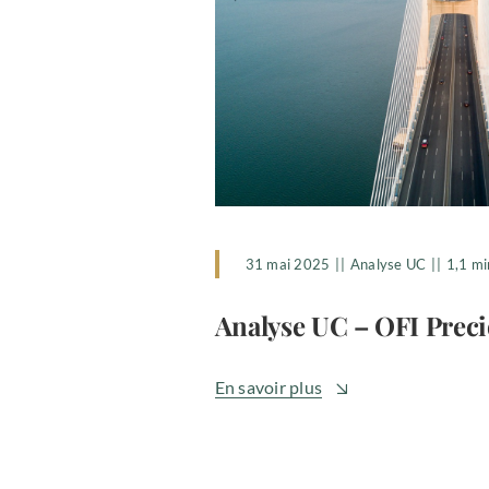
31 mai 2025
||
Analyse UC
||
1,1 mi
Analyse UC – OFI Preci
En savoir plus