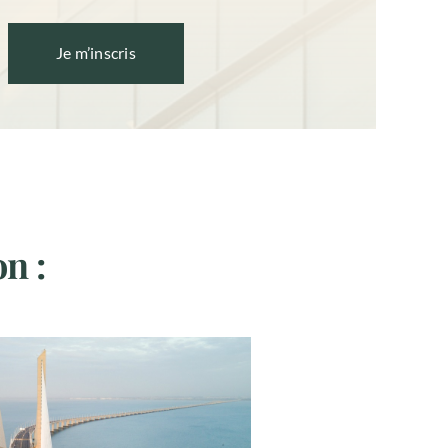
Je m’inscris
on :